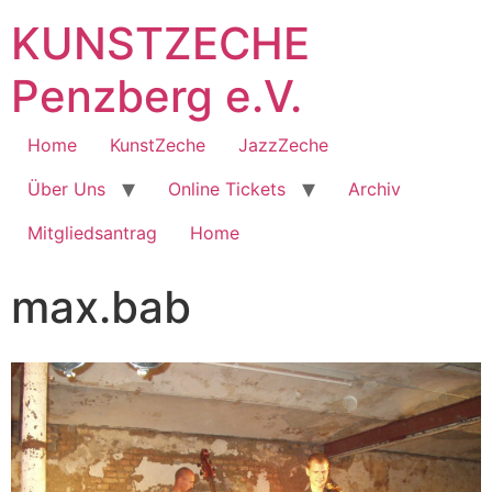
KUNSTZECHE
Penzberg e.V.
Home
KunstZeche
JazzZeche
Über Uns
Online Tickets
Archiv
Mitgliedsantrag
Home
max.bab