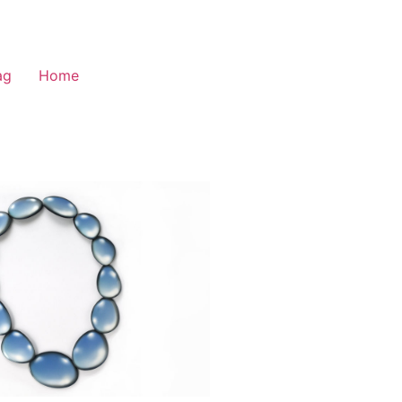
ag
Home