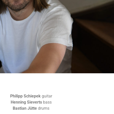
Philipp Schiepek
guitar
Henning Sieverts
bass
Bastian Jütte
drums