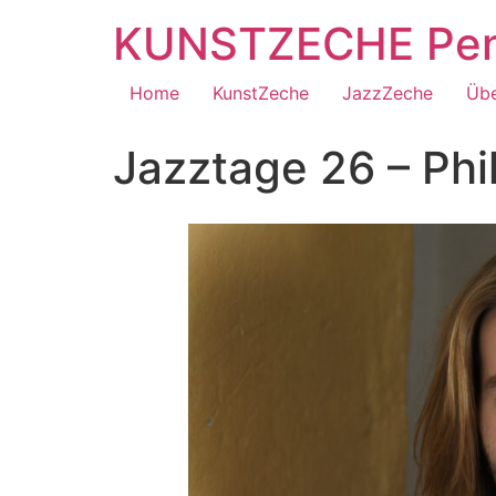
KUNSTZECHE Penz
Home
KunstZeche
JazzZeche
Übe
Jazztage 26 – Phi