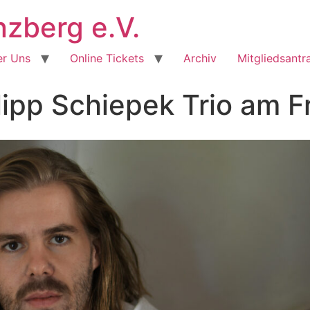
berg e.V.
r Uns
Online Tickets
Archiv
Mitgliedsantr
lipp Schiepek Trio am F