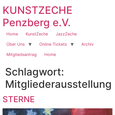
Zum
KUNSTZECHE
Inhalt
springen
Penzberg e.V.
Home
KunstZeche
JazzZeche
Über Uns
Online Tickets
Archiv
Mitgliedsantrag
Home
Schlagwort:
Mitgliederausstellung
STERNE