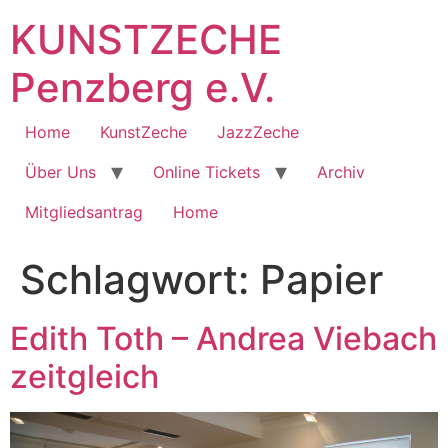
Zum
KUNSTZECHE
Inhalt
springen
Penzberg e.V.
Home
KunstZeche
JazzZeche
Über Uns
Online Tickets
Archiv
Mitgliedsantrag
Home
Schlagwort:
Papier
Edith Toth – Andrea Viebach
zeitgleich