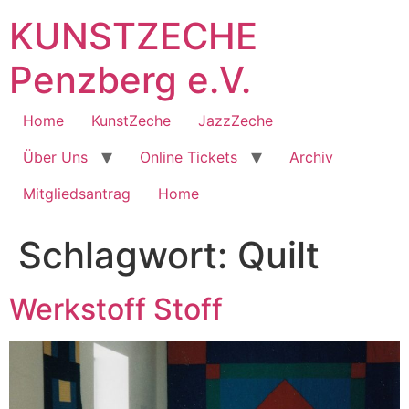
Zum
KUNSTZECHE
Inhalt
springen
Penzberg e.V.
Home
KunstZeche
JazzZeche
Über Uns
Online Tickets
Archiv
Mitgliedsantrag
Home
Schlagwort:
Quilt
Werkstoff Stoff