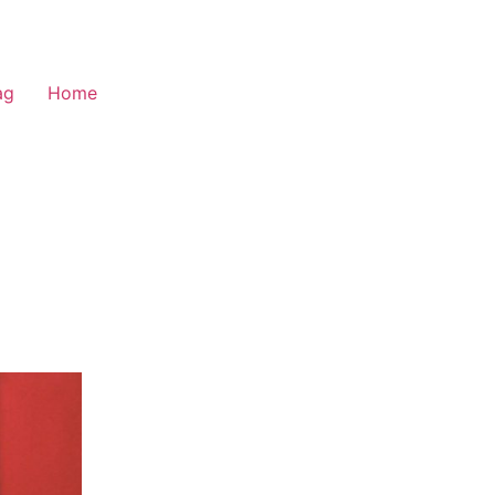
ag
Home