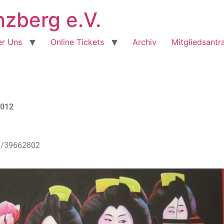
berg e.V.
r Uns
Online Tickets
Archiv
Mitgliedsantr
2012
om/39662802