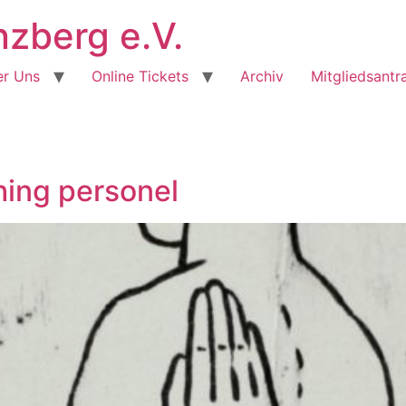
berg e.V.
r Uns
Online Tickets
Archiv
Mitgliedsantr
hing personel