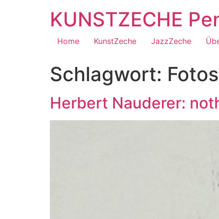
Zum
KUNSTZECHE Penz
Inhalt
springen
Home
KunstZeche
JazzZeche
Übe
Schlagwort:
Fotos
Herbert Nauderer: not