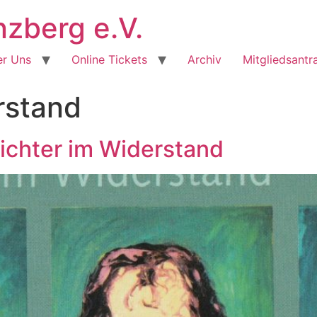
berg e.V.
r Uns
Online Tickets
Archiv
Mitgliedsantr
rstand
sichter im Widerstand