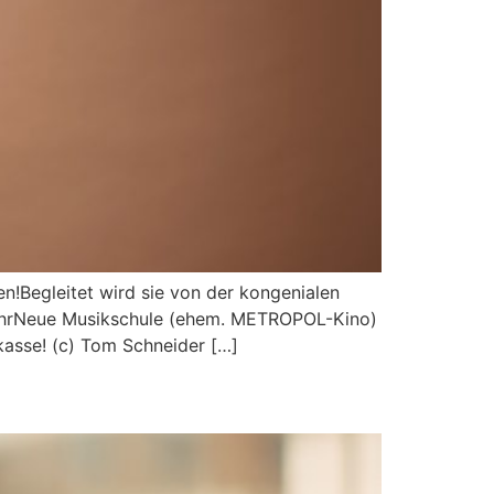
n!Begleitet wird sie von der kongenialen
°°UhrNeue Musikschule (ehem. METROPOL-Kino)
sse! (c) Tom Schneider […]