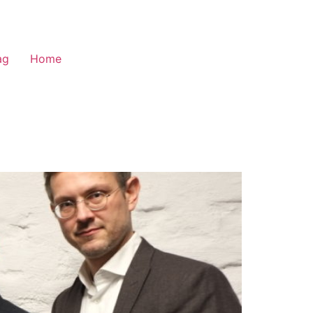
ag
Home