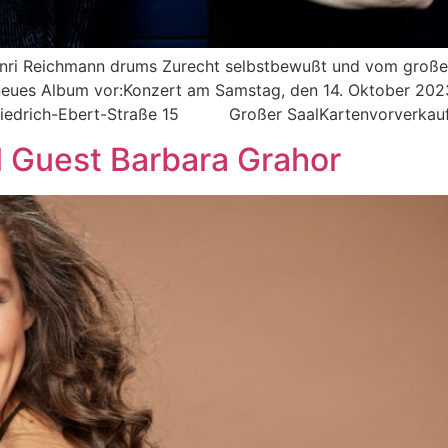
nri Reichmann drums Zurecht selbstbewußt und vom großen
n neues Album vor:Konzert am Samstag, den 14. Oktober 2023
rich-Ebert-Straße 15 Großer SaalKartenvorverkauf hi
l Guest Barbara Grahor