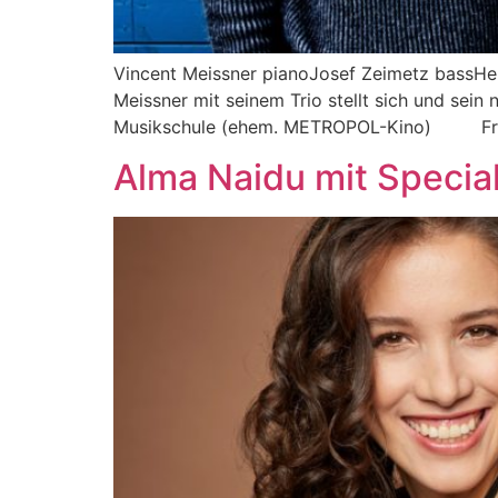
Vincent Meissner pianoJosef Zeimetz bassHe
Meissner mit seinem Trio stellt sich und sei
Musikschule (ehem. METROPOL-Kino) Fried
Alma Naidu mit Specia